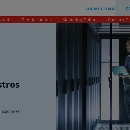
C
AYUDA HOSTALIA
s web
Tiendas online
Marketing Online
Correo y Of
stros
plicaciones