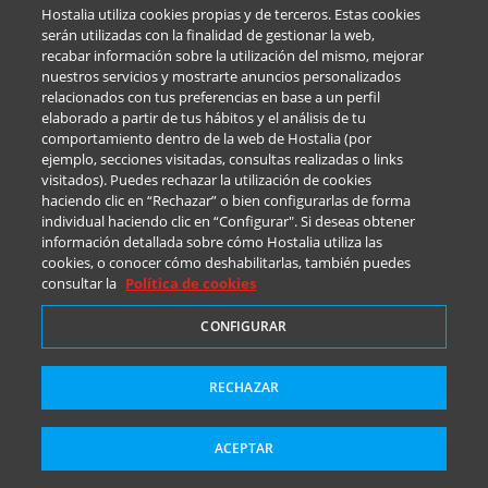
Hostalia utiliza cookies propias y de terceros. Estas cookies
NIF / CIF *
serán utilizadas con la finalidad de gestionar la web,
recabar información sobre la utilización del mismo, mejorar
nuestros servicios y mostrarte anuncios personalizados
relacionados con tus preferencias en base a un perfil
elaborado a partir de tus hábitos y el análisis de tu
E-Mail *
comportamiento dentro de la web de Hostalia (por
ejemplo, secciones visitadas, consultas realizadas o links
visitados). Puedes rechazar la utilización de cookies
haciendo clic en “Rechazar” o bien configurarlas de forma
individual haciendo clic en “Configurar". Si deseas obtener
Teléfono *
información detallada sobre cómo Hostalia utiliza las
cookies, o conocer cómo deshabilitarlas, también puedes
consultar la
Política de cookies
¿Qué te interesa de Servidor Cloud? *
CONFIGURAR
RECHAZAR
ACEPTAR