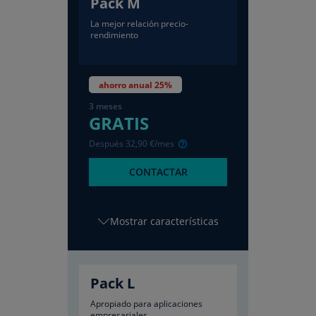
Pack M
La mejor relación precio-
rendimiento
ahorro anual 25%
3 meses
GRATIS
Después
32
,90
€/mes
CONTACTAR
características
Pack L
Apropiado para aplicaciones
empresariales