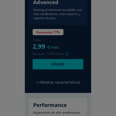
Advanced
Hosting profesional escalable con
más rendimiento, más espacio y
soporte técnico
Descuento 77%
1 año
2
,99
€/mes
Después
12
,99
€/mes
AÑADIR
características
Performance
Alojamiento de alto rendimiento,