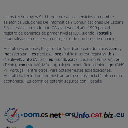
acens technologies S.L.U., que presta los servicios en nombre
Telefónica Soluciones De Informática Y Comunicaciones De España
S.A.U. está acreditado por ICANN desde el año 1999 para el
registro de dominios de primer nivel (gTLD), siendo
Hostalia
especialistas en el servicio de registro de nombres de dominio.
Hostalia es, además, Registrador Acreditado para dominios
.com
y
.net
(Verisign),
.es
(Red.es),
.org
(Public Interest Registry),
.biz
(Neulevel),
.info
(Afilias),
.eu
(Eurid),
.cat
(Fundación PuntCat),
.tel
(Telnic),
.mx
(Nic MX, México),
.uk
(Nominet, Reino Unido),
.pt
(DNS
PT, Portugal), entre otros. Para obtener estas acreditaciones,
Hostalia ha tenido que demostrar tanto su solvencia técnica como
económica. Tus dominios estarán seguros con Hostalia.