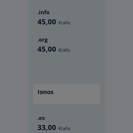
.info
45
,00
€/año
.org
45
,00
€/año
Ionos
.es
33
,00
€/año