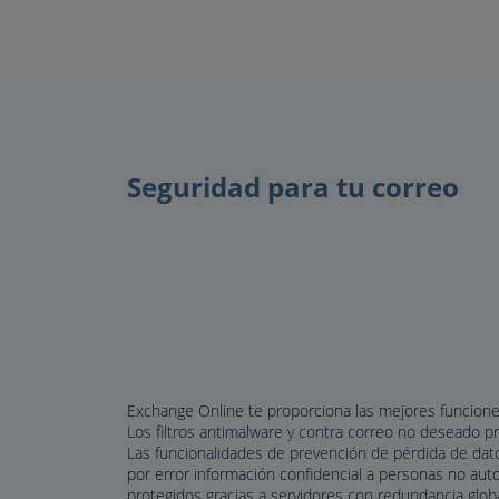
Seguridad para tu correo
Exchange Online te proporciona las mejores funcione
Los filtros antimalware y contra correo no deseado p
Las funcionalidades de prevención de pérdida de dato
por error información confidencial a personas no aut
protegidos gracias a servidores con redundancia glob