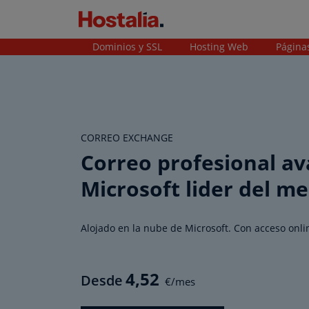
Dominios y SSL
Hosting Web
Página
CORREO EXCHANGE
Correo profesional a
Microsoft lider del m
Alojado en la nube de Microsoft. Con acceso onl
4
,52
Desde
€/mes