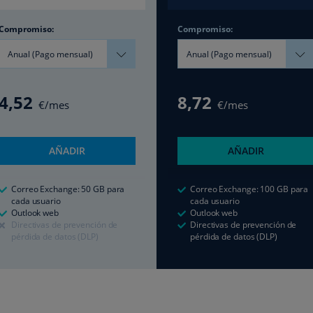
Compromiso:
Compromiso:
Anual (Pago mensual)
Anual (Pago mensual)
4
,52
8
,72
€/mes
€/mes
AÑADIR
AÑADIR
Correo Exchange: 50 GB para
Correo Exchange: 100 GB para
cada usuario
cada usuario
Outlook web
Outlook web
Directivas de prevención de
Directivas de prevención de
pérdida de datos (DLP)
pérdida de datos (DLP)