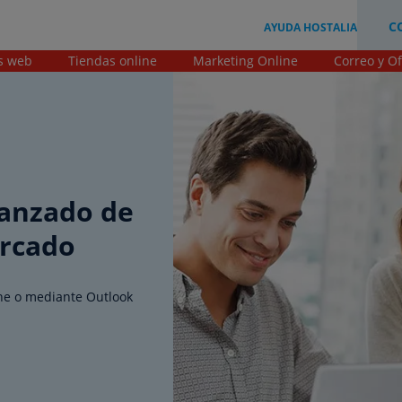
C
AYUDA HOSTALIA
s web
Tiendas online
Marketing Online
Correo y Of
vanzado de
ercado
ine o mediante Outlook