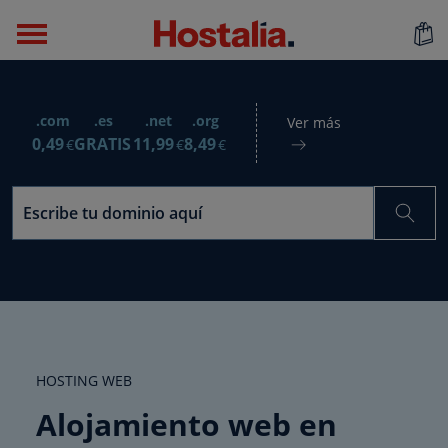
.com
.es
.net
.org
Ver más
0
,49
GRATIS
11
,99
8
,49
€
€
€
HOSTING WEB
Alojamiento web en