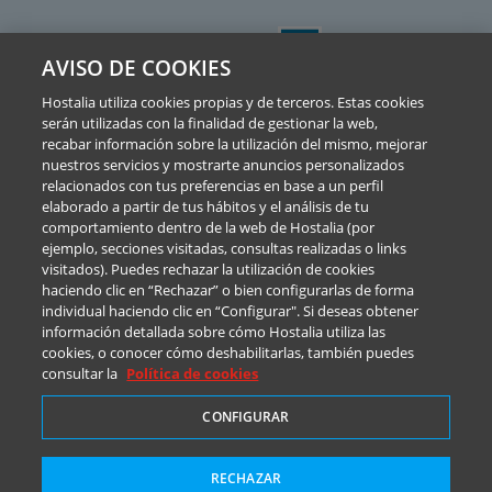
Aceptamos:
AVISO DE COOKIES
Precios exclusivos para la web
Estás viendo los precios
SIN
IVA. Si quieres cambiarlo, pulsa
Hostalia utiliza cookies propias y de terceros. Estas cookies
aquí
.
serán utilizadas con la finalidad de gestionar la web,
recabar información sobre la utilización del mismo, mejorar
nuestros servicios y mostrarte anuncios personalizados
relacionados con tus preferencias en base a un perfil
elaborado a partir de tus hábitos y el análisis de tu
Aviso Legal
comportamiento dentro de la web de Hostalia (por
ejemplo, secciones visitadas, consultas realizadas o links
Política de privacidad
visitados). Puedes rechazar la utilización de cookies
Cookies
haciendo clic en “Rechazar” o bien configurarlas de forma
individual haciendo clic en “Configurar". Si deseas obtener
Términos y condiciones
información detallada sobre cómo Hostalia utiliza las
cookies, o conocer cómo deshabilitarlas, también puedes
Canal de Denuncias y Consultas
consultar la
Política de cookies
Abuse
CONFIGURAR
RECHAZAR