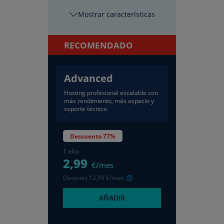
características
RECOMENDADO
Advanced
Hosting profesional escalable con
más rendimiento, más espacio y
soporte técnico
Descuento 77%
1 año
2
,99
€/mes
Después
12
,99
€/mes
AÑADIR