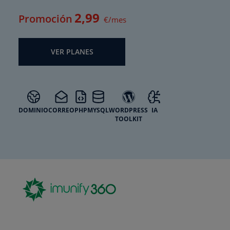
2
,99
Promoción
€/mes
VER PLANES
DOMINIO
CORREO
PHP
MYSQL
WORDPRESS
IA
TOOLKIT