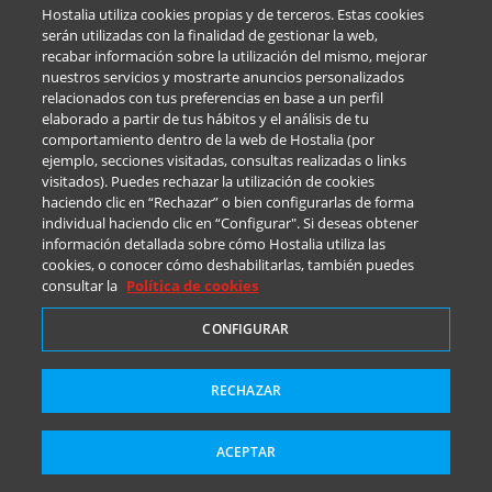
Hostalia utiliza cookies propias y de terceros. Estas cookies
serán utilizadas con la finalidad de gestionar la web,
Tu web siempre protegida
recabar información sobre la utilización del mismo, mejorar
nuestros servicios y mostrarte anuncios personalizados
relacionados con tus preferencias en base a un perfil
Seguridad avanzada incluida en todos los planes de hosting.
elaborado a partir de tus hábitos y el análisis de tu
comportamiento dentro de la web de Hostalia (por
Nuestros sistemas analizan y bloquean intentos de intrusión,
ejemplo, secciones visitadas, consultas realizadas o links
malware o archivos sospechosos en tiempo real para que tu
visitados). Puedes rechazar la utilización de cookies
proyecto esté siempre a salvo.
haciendo clic en “Rechazar” o bien configurarlas de forma
individual haciendo clic en “Configurar". Si deseas obtener
información detallada sobre cómo Hostalia utiliza las
cookies, o conocer cómo deshabilitarlas, también puedes
consultar la
Política de cookies
CONFIGURAR
RECHAZAR
ACEPTAR