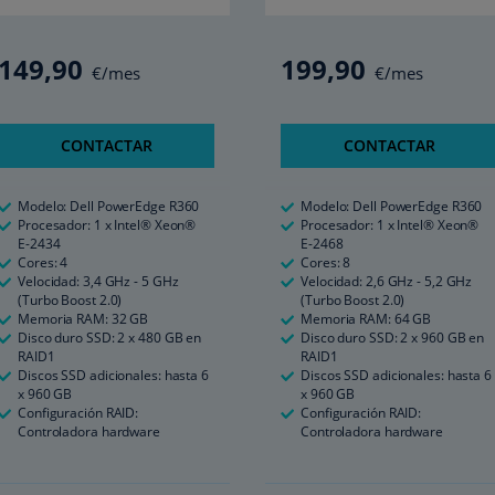
149
,90
199
,90
€/mes
€/mes
CONTACTAR
CONTACTAR
Modelo: Dell PowerEdge R360
Modelo: Dell PowerEdge R360
Procesador: 1 x Intel® Xeon®
Procesador: 1 x Intel® Xeon®
E-2434
E-2468
Cores: 4
Cores: 8
Velocidad: 3,4 GHz - 5 GHz
Velocidad: 2,6 GHz - 5,2 GHz
(Turbo Boost 2.0)
(Turbo Boost 2.0)
Memoria RAM: 32 GB
Memoria RAM: 64 GB
Disco duro SSD: 2 x 480 GB en
Disco duro SSD: 2 x 960 GB en
RAID1
RAID1
Discos SSD adicionales: hasta 6
Discos SSD adicionales: hasta 6
x 960 GB
x 960 GB
Configuración RAID:
Configuración RAID:
Controladora hardware
Controladora hardware