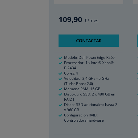
109
,90
€/mes
CONTACTAR
Modelo: Dell PowerEdge R260
Procesador: 1 x Intel® Xeon®
E-2434
Cores: 4
Velocidad: 3,4 GHz - 5 GHz
(Turbo Boost 2.0)
Memoria RAM: 16 GB
Disco duro SSD: 2 x 480 GB en
RAID1
Discos SSD adicionales: hasta 2
x 960 GB
Configuración RAID:
Controladora hardware