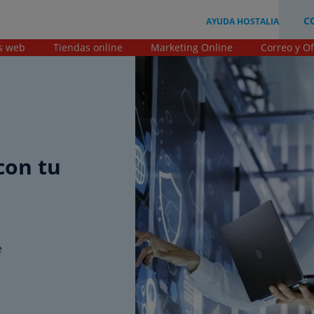
C
AYUDA HOSTALIA
s web
Tiendas online
Marketing Online
Correo y Of
con tu
e