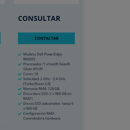
CONSULTAR
CONTACTAR
Modelo: Dell PowerEdge
R660XS
Procesador: 1 x Intel® Xeon®
Silver 4514Y
Cores: 16
Velocidad: 2 GHz - 3,4 GHz
(Turbo Boost 2.0)
Memoria RAM: 128 GB
Disco duro SSD: 2 x 960 GB en
RAID1
Discos SSD adicionales: hasta 6
x 960 GB
Configuración RAID:
Controladora hardware