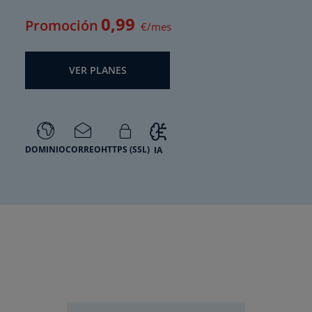
0
,99
Promoción
€/mes
VER PLANES
DOMINIO
CORREO
HTTPS (SSL)
IA