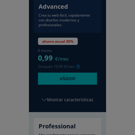
Advanced
Crea tu web fácil, rapidamente
con diseños modernos y
profesionales.
ahorro anual 45%
6 meses
0
,99
€/mes
Después
10
,99
€/mes
AÑADIR
características
Professional
Alto rendimiento para tu proyecto