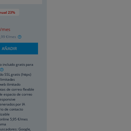
nual 23%
/mes
,99
€/mes
AÑADIR
o incluido gratis para
do SSL gratis (https)
ilimitadas
web ilimitado
tas de correo flexible
e espacio de correo
esponsive
enerados por IA
io de contacto
izable
online
5
,95
€/mes
ioma
buscadores: Google,