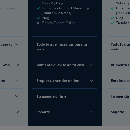
Yahoo! y Bing
Yahoo! y
Marketing
Herramienta Email Marketing
Herrami
(2000 envíos/mes)
(2000 en
Blog
Blog
e
Tienda / Venta Online
Tienda /
 para tu
Todo lo que necesitas para tu
Todo lo que
web
web
tu web
Aumenta el éxito de tu web
Aumenta el
ine
Empieza a vender online
Empieza a 
Tu agenda online
Tu agenda 
Soporte
Soporte