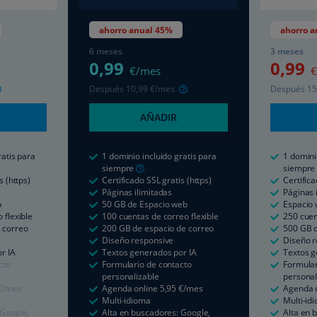
ahorro anual 45%
ahorro a
6 meses
3 meses
0
,99
0
,99
€/mes
€
Después
10
,99
€/mes
Después
15
AÑADIR
ratis para
1 dominio incluido gratis para
1 domini
siempre
siempre
s (https)
Certificado SSL gratis (https)
Certifica
Páginas ilimitadas
Páginas 
b
50 GB de Espacio web
Espacio 
 flexible
100 cuentas de correo flexible
250 cuen
 correo
200 GB de espacio de correo
500 GB d
Diseño responsive
Diseño r
r IA
Textos generados por IA
Textos g
cto
Formulario de contacto
Formular
personalizable
personal
€/mes
Agenda online
5
,95
€/mes
Agenda 
Multi-idioma
Multi-id
 Google,
Alta en buscadores: Google,
Alta en 