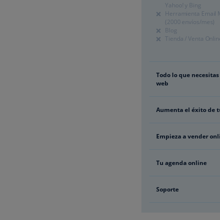
Yahoo! y Bing
Herramienta Email 
(2000 envíos/mes)
Blog
Tienda / Venta Onlin
Todo lo que necesitas
web
Aumenta el éxito de 
Empieza a vender onl
Tu agenda online
Soporte