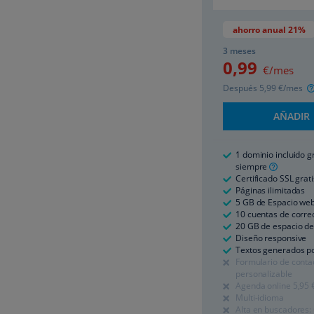
ahorro anual 21%
3 meses
0
,99
€/mes
Después
5
,99
€/mes
AÑADIR
1 dominio incluido g
siempre
Certificado SSL grati
Páginas ilimitadas
5 GB de Espacio we
10 cuentas de correo
20 GB de espacio de
Diseño responsive
Textos generados po
Formulario de conta
personalizable
Agenda online
5
,95
Multi-idioma
Alta en buscadores: