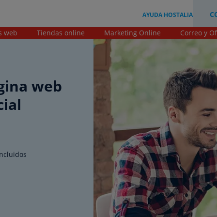
C
AYUDA HOSTALIA
s web
Tiendas online
Marketing Online
Correo y Of
ágina web
cial
incluidos