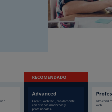
RECOMENDADO
Advanced
Profes
 web
Crea tu web fácil, rapidamente
Alto rendim
con diseños modernos y
web
profesionales.