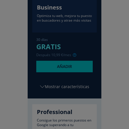
Business
Optimiza tu web, mejora tu puesto
en buscadores y atrae más visitas
30 días
GRATIS
Después
10
,99
€/mes
AÑADIR
características
Professional
Consigue los primeros puestos en
Google superando a tu