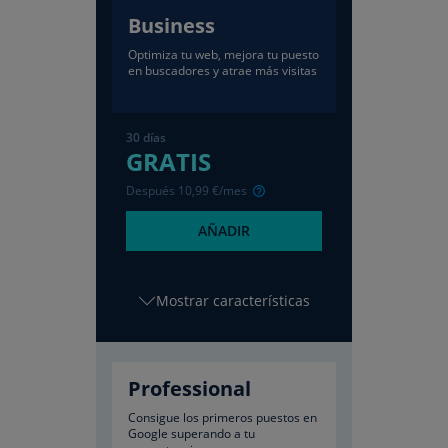
Business
Optimiza tu web, mejora tu puesto
en buscadores y atrae más visitas
30 días
GRATIS
Después
10
,99
€/mes
AÑADIR
características
Professional
Consigue los primeros puestos en
Google superando a tu